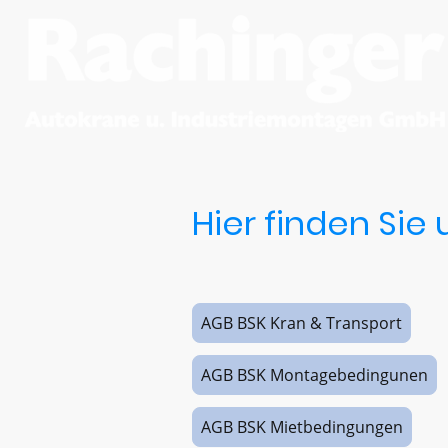
Hier finden Si
AGB BSK Kran & Transport
AGB BSK Montagebedingunen
AGB BSK Mietbedingungen