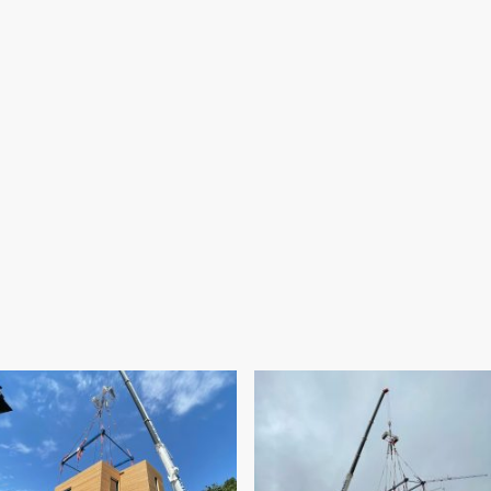
Ho
unserer bisherigen Einsatzbilder mit spannenden Projekten